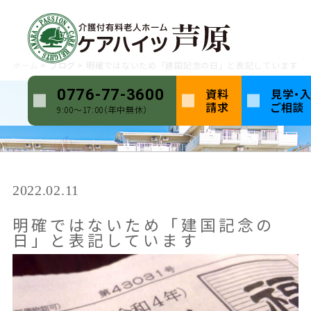
ホーム
ブログ
明確ではないため「建国記念の日」と表記しています
資料
見学・
0776-77-3600
請求
ご相談
9:00〜17:00（年中無休）
2022.02.11
明確ではないため「建国記念の
日」と表記しています