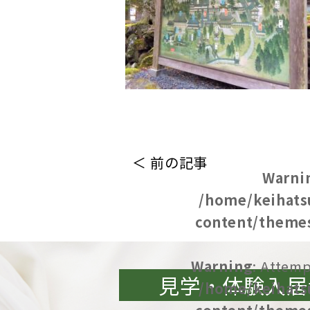
＜ 前の記事
Warni
/home/keihats
content/themes
Warning
: Attemp
見学・体験入居
/home/keihats