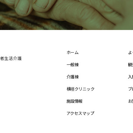
ホーム
よ
者生活介護
一般棟
観
介護棟
入
横垣クリニック
ブ
施設情報
お
アクセスマップ