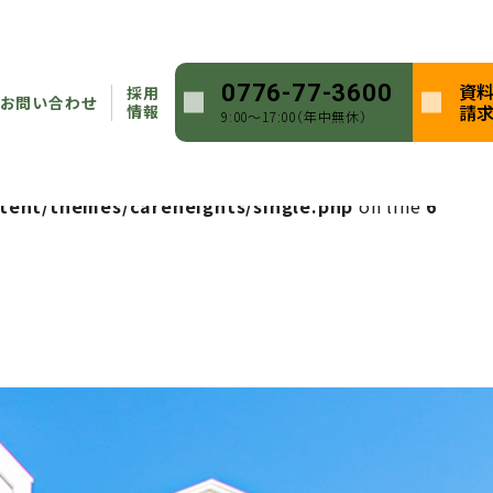
heights/single.php
on line
5
資
0776-77-3600
採用
ntent/themes/careheights/single.php
on line
5
お問い合わせ
請
情報
9:00〜17:00（年中無休）
heights/single.php
on line
6
tent/themes/careheights/single.php
on line
6