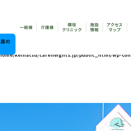
reheights.jp/public_html/wp-content/themes/care
横垣
施設
アクセス
/home/keihatsu/careheights.jp/public_html/wp-co
一般棟
介護棟
クリニック
情報
マップ
reheights.jp/public_html/wp-content/themes/care
入居の
home/keihatsu/careheights.jp/public_html/wp-con