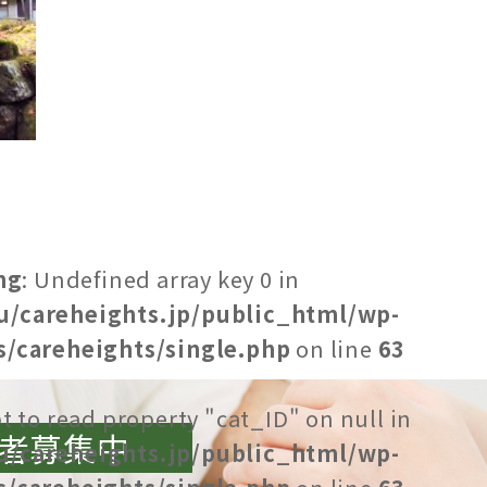
ng
: Undefined array key 0 in
u/careheights.jp/public_html/wp-
/careheights/single.php
on line
63
t to read property "cat_ID" on null in
者募集中
u/careheights.jp/public_html/wp-