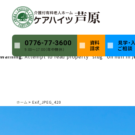
Warning
: Undefined array key 0 in
/home/keihatsu/ca
Warning
: Attempt to read property "name" on null in
Warning
: Undefined array key 0 in
/home/keihatsu/ca
資料
見学・
0776-77-3600
請求
ご相談
9:00〜17:00（年中無休）
Warning
: Attempt to read property "slug" on null in
/
ホーム
Exif_JPEG_420