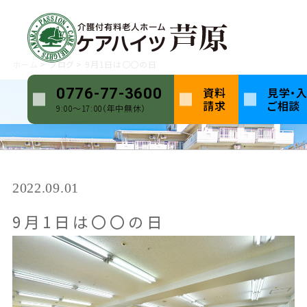
ホーム
ブログ
9月1日は〇〇の日
資料
見学・
0776-77-3600
請求
ご相談
9:00〜17:00（年中無休）
2022.09.01
9月1日は〇〇の日