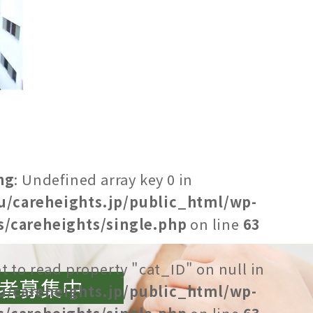
ng
: Undefined array key 0 in
u/careheights.jp/public_html/wp-
/careheights/single.php
on line
63
t to read property "cat_ID" on null in
者募集中
u/careheights.jp/public_html/wp-