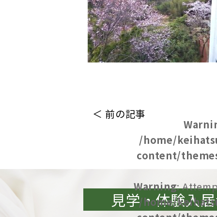
＜ 前の記事
Warni
/home/keihats
content/themes
Warning
: Attemp
見学・体験入居
/home/keihats