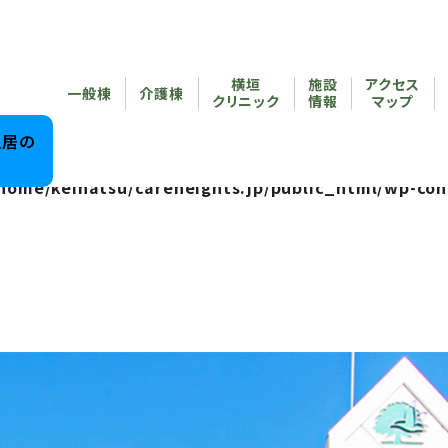
reheights.jp/public_html/wp-content/themes/care
横垣
施設
アクセス
/home/keihatsu/careheights.jp/public_html/wp-co
一般棟
介護棟
クリニック
情報
マップ
reheights.jp/public_html/wp-content/themes/care
入居の
home/keihatsu/careheights.jp/public_html/wp-con