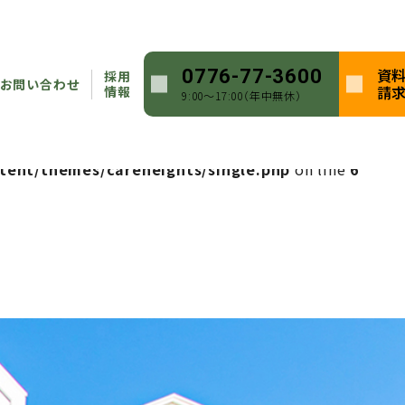
heights/single.php
on line
5
資
0776-77-3600
採用
ntent/themes/careheights/single.php
on line
5
お問い合わせ
請
情報
9:00〜17:00（年中無休）
heights/single.php
on line
6
tent/themes/careheights/single.php
on line
6