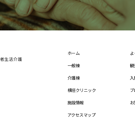
ホーム
よ
者生活介護
一般棟
観
介護棟
入
横垣クリニック
ブ
施設情報
お
アクセスマップ