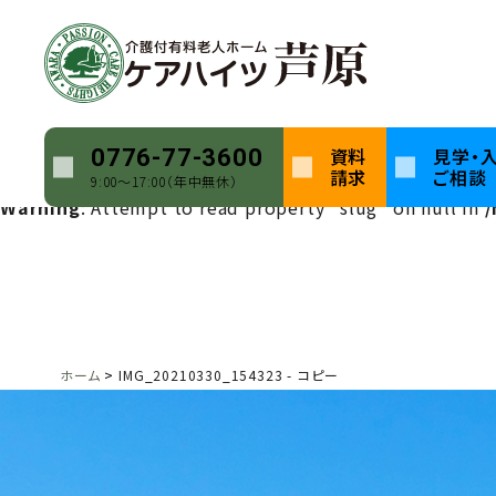
Warning
: Undefined array key 0 in
/home/keihatsu/ca
Warning
: Attempt to read property "name" on null in
Warning
: Undefined array key 0 in
/home/keihatsu/ca
資料
見学・
0776-77-3600
請求
ご相談
9:00〜17:00（年中無休）
Warning
: Attempt to read property "slug" on null in
/
ホーム
IMG_20210330_154323 - コピー