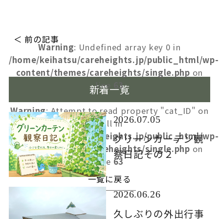
＜ 前の記事
Warning
: Undefined array key 0 in
/home/keihatsu/careheights.jp/public_html/wp-
content/themes/careheights/single.php
on
line
63
新着一覧
Warning
: Attempt to read property "cat_ID" on
2026.07.05
null in
/home/keihatsu/careheights.jp/public_html/wp-
グリーンカーテン観
content/themes/careheights/single.php
on
察日記その２
line
63
一覧に戻る
2026.06.26
久しぶりの外出行事