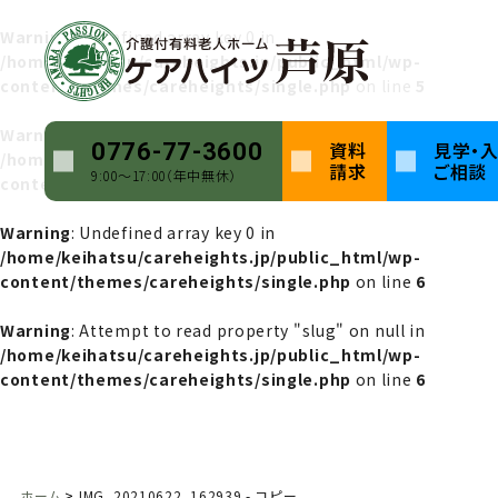
Warning
: Undefined array key 0 in
/home/keihatsu/careheights.jp/public_html/wp-
content/themes/careheights/single.php
on line
5
Warning
: Attempt to read property "name" on null in
資料
見学・
0776-77-3600
/home/keihatsu/careheights.jp/public_html/wp-
請求
ご相談
9:00〜17:00（年中無休）
content/themes/careheights/single.php
on line
5
Warning
: Undefined array key 0 in
/home/keihatsu/careheights.jp/public_html/wp-
content/themes/careheights/single.php
on line
6
Warning
: Attempt to read property "slug" on null in
/home/keihatsu/careheights.jp/public_html/wp-
content/themes/careheights/single.php
on line
6
ホーム
IMG_20210622_162939 - コピー