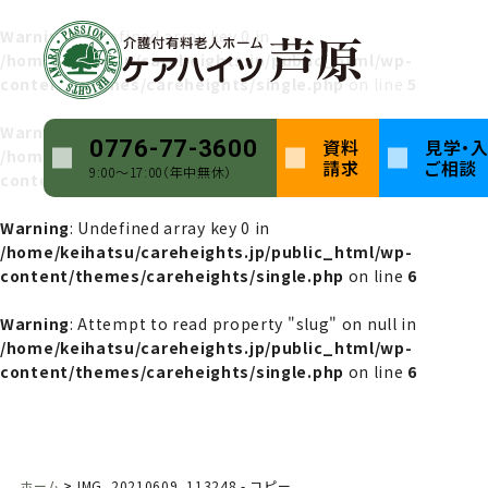
Warning
: Undefined array key 0 in
/home/keihatsu/careheights.jp/public_html/wp-
content/themes/careheights/single.php
on line
5
Warning
: Attempt to read property "name" on null in
資料
見学・
0776-77-3600
/home/keihatsu/careheights.jp/public_html/wp-
請求
ご相談
9:00〜17:00（年中無休）
content/themes/careheights/single.php
on line
5
Warning
: Undefined array key 0 in
/home/keihatsu/careheights.jp/public_html/wp-
content/themes/careheights/single.php
on line
6
Warning
: Attempt to read property "slug" on null in
/home/keihatsu/careheights.jp/public_html/wp-
content/themes/careheights/single.php
on line
6
ホーム
IMG_20210609_113248 - コピー