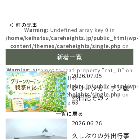
＜ 前の記事
Warning
: Undefined array key 0 in
/home/keihatsu/careheights.jp/public_html/wp-
content/themes/careheights/single.php
on
line
63
新着一覧
Warning
: Attempt to read property "cat_ID" on
2026.07.05
null in
/home/keihatsu/careheights.jp/public_html/wp-
グリーンカーテン観
content/themes/careheights/single.php
on
察日記その２
line
63
一覧に戻る
2026.06.26
久しぶりの外出行事