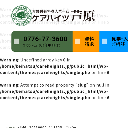
Warning
: Undefined array key 0 in
/home/keihatsu/careheights.jp/public_html/wp-
content/themes/careheights/single.php
on line
5
Warning
: Attempt to read property "name" on null in
資料
見学・
0776-77-3600
/home/keihatsu/careheights.jp/public_html/wp-
請求
ご相談
9:00〜17:00（年中無休）
content/themes/careheights/single.php
on line
5
Warning
: Undefined array key 0 in
/home/keihatsu/careheights.jp/public_html/wp-
content/themes/careheights/single.php
on line
6
Warning
: Attempt to read property "slug" on null in
/home/keihatsu/careheights.jp/public_html/wp-
content/themes/careheights/single.php
on line
6
ホーム
IMG_20210602_113725 - コピー