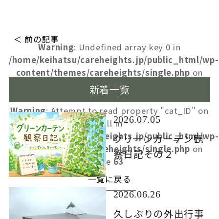
＜ 前の記事
Warning
: Undefined array key 0 in
/home/keihatsu/careheights.jp/public_html/wp-
content/themes/careheights/single.php
on
line
63
新着一覧
Warning
: Attempt to read property "cat_ID" on
2026.07.05
null in
/home/keihatsu/careheights.jp/public_html/wp-
グリーンカーテン観
content/themes/careheights/single.php
on
察日記その２
line
63
一覧に戻る
2026.06.26
久しぶりの外出行事