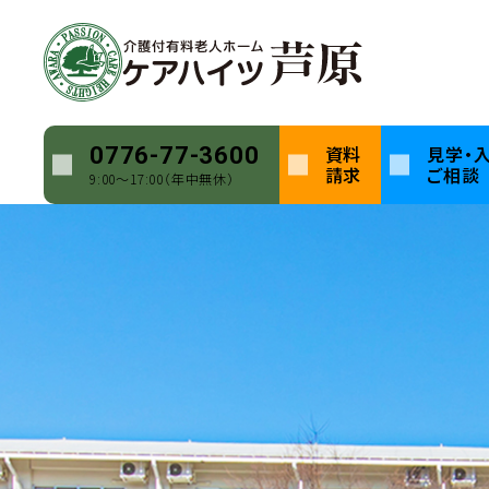
資料
見学・
0776-77-3600
ホーム
ブログ
脇役も 季節変われば 輝ける
請求
ご相談
9:00〜17:00（年中無休）