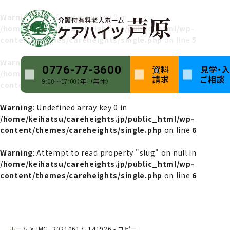
Warning
: Undefined array key 0 in
/home/keihatsu/careheights.jp/public_html/wp-
content/themes/careheights/single.php
on line
5
Warning
: Attempt to read property "name" on null in
資料
見学・
0776-77-3600
/home/keihatsu/careheights.jp/public_html/wp-
請求
ご相談
9:00〜17:00（年中無休）
content/themes/careheights/single.php
on line
5
Warning
: Undefined array key 0 in
/home/keihatsu/careheights.jp/public_html/wp-
content/themes/careheights/single.php
on line
6
Warning
: Attempt to read property "slug" on null in
/home/keihatsu/careheights.jp/public_html/wp-
content/themes/careheights/single.php
on line
6
ホーム
IMG_20210617_141926 - コピー