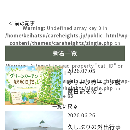
＜ 前の記事
Warning
: Undefined array key 0 in
/home/keihatsu/careheights.jp/public_html/wp-
content/themes/careheights/single.php
on
line
63
新着一覧
Warning
: Attempt to read property "cat_ID" on
2026.07.05
null in
/home/keihatsu/careheights.jp/public_html/wp-
グリーンカーテン観
content/themes/careheights/single.php
on
察日記その２
line
63
一覧に戻る
2026.06.26
久しぶりの外出行事