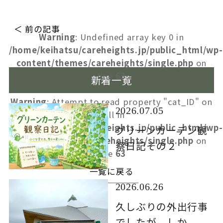
＜ 前の記事
Warning
: Undefined array key 0 in
/home/keihatsu/careheights.jp/public_html/wp-
content/themes/careheights/single.php
on
line
63
新着一覧
Warning
: Attempt to read property "cat_ID" on
2026.07.05
null in
/home/keihatsu/careheights.jp/public_html/wp-
グリーンカーテン観
content/themes/careheights/single.php
on
察日記その２
line
63
一覧に戻る
2026.06.26
久しぶりの外出行事
でしたが、しか