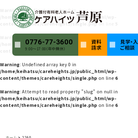
Warning
: Undefined array key 0 in
/home/keihatsu/careheights.jp/public_html/wp-
content/themes/careheights/single.php
on line
5
Warning
: Attempt to read property "name" on null in
資料
見学・
0776-77-3600
/home/keihatsu/careheights.jp/public_html/wp-
請求
ご相談
9:00〜17:00（年中無休）
content/themes/careheights/single.php
on line
5
Warning
: Undefined array key 0 in
/home/keihatsu/careheights.jp/public_html/wp-
content/themes/careheights/single.php
on line
6
Warning
: Attempt to read property "slug" on null in
/home/keihatsu/careheights.jp/public_html/wp-
content/themes/careheights/single.php
on line
6
ホーム
2260