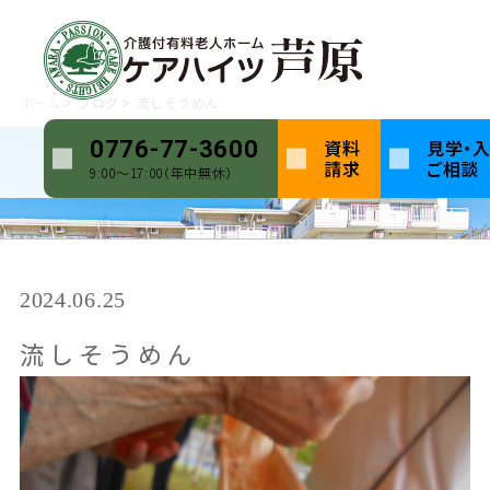
ホーム
ブログ
流しそうめん
資料
見学・
0776-77-3600
請求
ご相談
9:00〜17:00（年中無休）
2024.06.25
流しそうめん