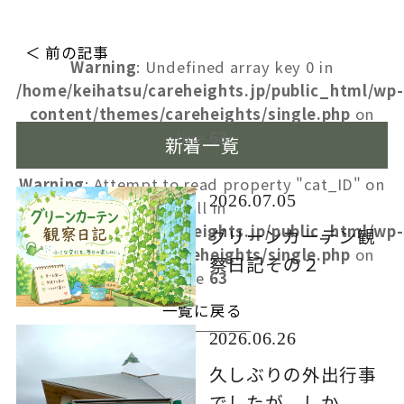
＜ 前の記事
Warning
: Undefined array key 0 in
/home/keihatsu/careheights.jp/public_html/wp-
content/themes/careheights/single.php
on
line
63
新着一覧
Warning
: Attempt to read property "cat_ID" on
2026.07.05
null in
/home/keihatsu/careheights.jp/public_html/wp-
グリーンカーテン観
content/themes/careheights/single.php
on
察日記その２
line
63
一覧に戻る
2026.06.26
久しぶりの外出行事
でしたが、しか