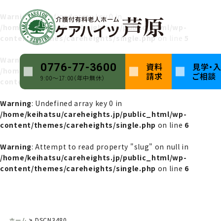
Warning
: Undefined array key 0 in
/home/keihatsu/careheights.jp/public_html/wp-
content/themes/careheights/single.php
on line
5
Warning
: Attempt to read property "name" on null in
資料
見学・
0776-77-3600
/home/keihatsu/careheights.jp/public_html/wp-
請求
ご相談
9:00〜17:00（年中無休）
content/themes/careheights/single.php
on line
5
Warning
: Undefined array key 0 in
/home/keihatsu/careheights.jp/public_html/wp-
content/themes/careheights/single.php
on line
6
Warning
: Attempt to read property "slug" on null in
/home/keihatsu/careheights.jp/public_html/wp-
content/themes/careheights/single.php
on line
6
ホーム
DSCN3480