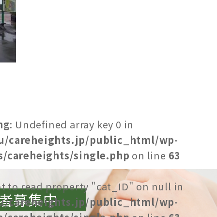
ng
: Undefined array key 0 in
u/careheights.jp/public_html/wp-
/careheights/single.php
on line
63
t to read property "cat_ID" on null in
者募集中
u/careheights.jp/public_html/wp-