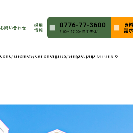
heights/single.php
on line
5
資
0776-77-3600
採用
ntent/themes/careheights/single.php
on line
5
お問い合わせ
請
情報
9:00〜17:00（年中無休）
heights/single.php
on line
6
tent/themes/careheights/single.php
on line
6