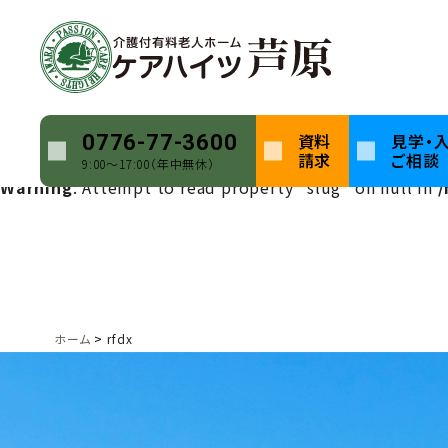
Warning
: Undefined array key 0 in
/home/keihatsu/ca
Warning
: Attempt to read property "name" on null in
Warning
: Undefined array key 0 in
/home/keihatsu/ca
資料
見学・
0776-77-3600
請求
ご相談
9:00〜17:00（年中無休）
Warning
: Attempt to read property "slug" on null in
/
ホーム
rfdx