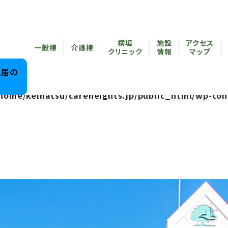
reheights.jp/public_html/wp-content/themes/care
横垣
施設
アクセス
/home/keihatsu/careheights.jp/public_html/wp-co
一般棟
介護棟
クリニック
情報
マップ
reheights.jp/public_html/wp-content/themes/care
入居の
home/keihatsu/careheights.jp/public_html/wp-con