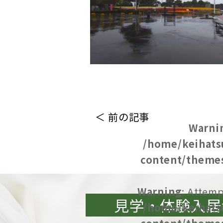
＜ 前の記事
Warni
/home/keihats
content/themes
Warning
: Attemp
見学・体験入居
/home/keihats