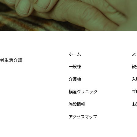
ホーム
よ
者生活介護
一般棟
観
介護棟
入
横垣クリニック
ブ
施設情報
お
アクセスマップ