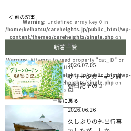
＜ 前の記事
Warning
: Undefined array key 0 in
/home/keihatsu/careheights.jp/public_html/wp-
content/themes/careheights/single.php
on
line
63
新着一覧
Warning
: Attempt to read property "cat_ID" on
2026.07.05
null in
/home/keihatsu/careheights.jp/public_html/wp-
グリーンカーテン観
content/themes/careheights/single.php
on
察日記その２
line
63
一覧に戻る
2026.06.26
久しぶりの外出行事
でしたが、しか