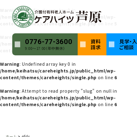
Warning
: Undefined array key 0 in
/home/keihatsu/careheights.jp/public_html/wp-
content/themes/careheights/single.php
on line
5
Warning
: Attempt to read property "name" on null in
資料
見学・
0776-77-3600
/home/keihatsu/careheights.jp/public_html/wp-
請求
ご相談
9:00〜17:00（年中無休）
content/themes/careheights/single.php
on line
5
Warning
: Undefined array key 0 in
/home/keihatsu/careheights.jp/public_html/wp-
content/themes/careheights/single.php
on line
6
Warning
: Attempt to read property "slug" on null in
/home/keihatsu/careheights.jp/public_html/wp-
content/themes/careheights/single.php
on line
6
ホーム
gfds