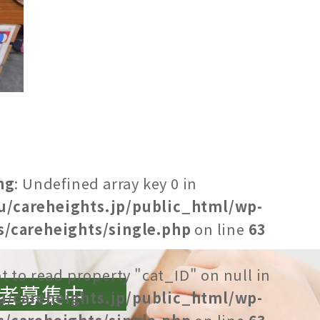
ng
: Undefined array key 0 in
u/careheights.jp/public_html/wp-
/careheights/single.php
on line
63
t to read property "cat_ID" on null in
者募集中
u/careheights.jp/public_html/wp-