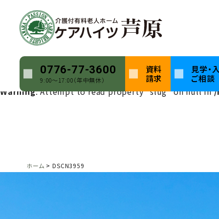
Warning
: Undefined array key 0 in
/home/keihatsu/ca
Warning
: Attempt to read property "name" on null in
Warning
: Undefined array key 0 in
/home/keihatsu/ca
資料
見学・
0776-77-3600
請求
ご相談
9:00〜17:00（年中無休）
Warning
: Attempt to read property "slug" on null in
/
ホーム
DSCN3959