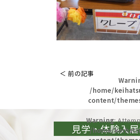
＜ 前の記事
Warni
/home/keihats
content/themes
Warning
: Attemp
見学・体験入居
/home/keihats