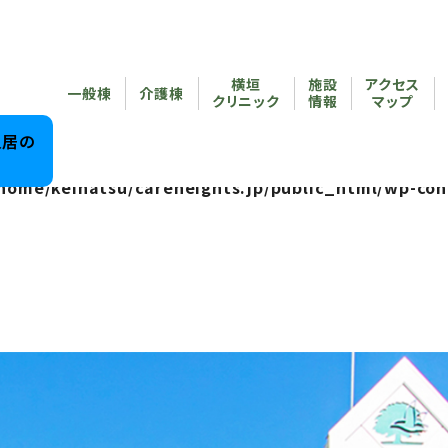
reheights.jp/public_html/wp-content/themes/care
横垣
施設
アクセス
/home/keihatsu/careheights.jp/public_html/wp-co
一般棟
介護棟
クリニック
情報
マップ
reheights.jp/public_html/wp-content/themes/care
入居の
home/keihatsu/careheights.jp/public_html/wp-con