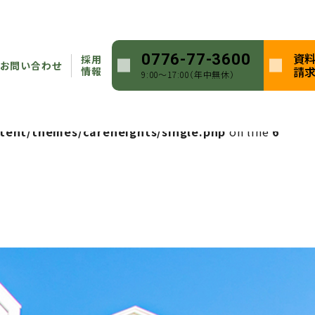
heights/single.php
on line
5
資
0776-77-3600
採用
ntent/themes/careheights/single.php
on line
5
お問い合わせ
請
情報
9:00〜17:00（年中無休）
heights/single.php
on line
6
tent/themes/careheights/single.php
on line
6