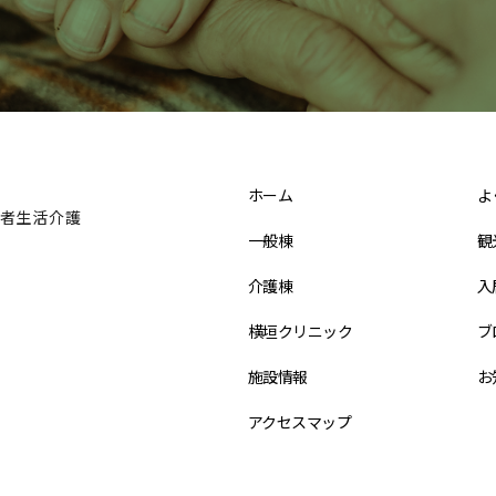
ホーム
よ
者生活介護
一般棟
観
介護棟
入
横垣クリニック
ブ
施設情報
お
アクセスマップ