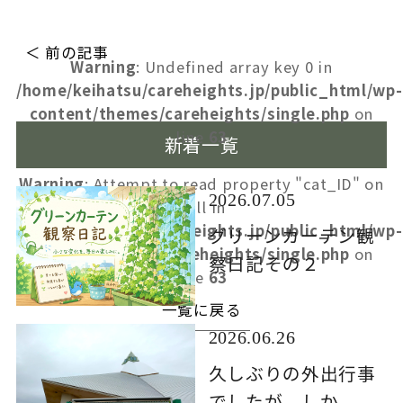
＜ 前の記事
Warning
: Undefined array key 0 in
/home/keihatsu/careheights.jp/public_html/wp-
content/themes/careheights/single.php
on
line
63
新着一覧
Warning
: Attempt to read property "cat_ID" on
2026.07.05
null in
/home/keihatsu/careheights.jp/public_html/wp-
グリーンカーテン観
content/themes/careheights/single.php
on
察日記その２
line
63
一覧に戻る
2026.06.26
久しぶりの外出行事
でしたが、しか