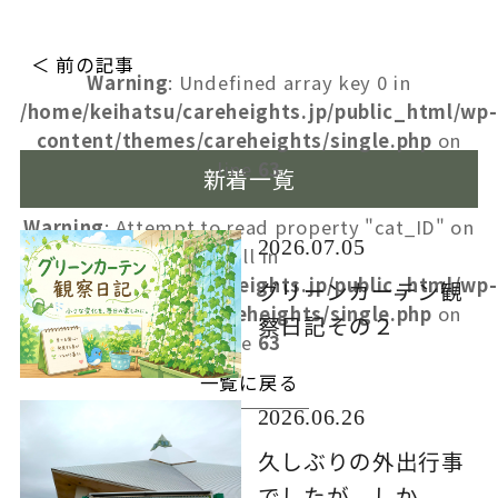
＜ 前の記事
Warning
: Undefined array key 0 in
/home/keihatsu/careheights.jp/public_html/wp-
content/themes/careheights/single.php
on
line
63
新着一覧
Warning
: Attempt to read property "cat_ID" on
2026.07.05
null in
/home/keihatsu/careheights.jp/public_html/wp-
グリーンカーテン観
content/themes/careheights/single.php
on
察日記その２
line
63
一覧に戻る
2026.06.26
久しぶりの外出行事
でしたが、しか