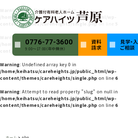
Warning
: Undefined array key 0 in
/home/keihatsu/careheights.jp/public_html/wp-
content/themes/careheights/single.php
on line
5
Warning
: Attempt to read property "name" on null in
資料
見学・
0776-77-3600
/home/keihatsu/careheights.jp/public_html/wp-
請求
ご相談
9:00〜17:00（年中無休）
content/themes/careheights/single.php
on line
5
Warning
: Undefined array key 0 in
/home/keihatsu/careheights.jp/public_html/wp-
content/themes/careheights/single.php
on line
6
Warning
: Attempt to read property "slug" on null in
/home/keihatsu/careheights.jp/public_html/wp-
content/themes/careheights/single.php
on line
6
ホーム
nbn