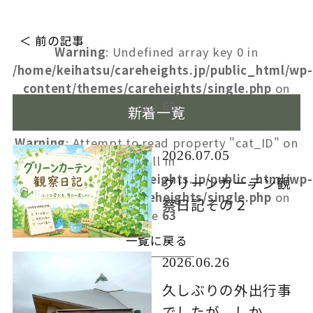
＜ 前の記事
Warning
: Undefined array key 0 in
/home/keihatsu/careheights.jp/public_html/wp-
content/themes/careheights/single.php
on
line
63
新着一覧
Warning
: Attempt to read property "cat_ID" on
2026.07.05
null in
/home/keihatsu/careheights.jp/public_html/wp-
グリーンカーテン観
content/themes/careheights/single.php
on
察日記その２
line
63
一覧に戻る
2026.06.26
久しぶりの外出行事
でしたが、しか