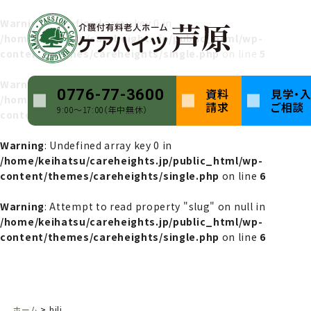
Warning
: Undefined array key 0 in
/home/keihatsu/careheights.jp/public_html/wp-
content/themes/careheights/single.php
on line
5
Warning
: Attempt to read property "name" on null in
資料
見学・
0776-77-3600
/home/keihatsu/careheights.jp/public_html/wp-
請求
ご相談
9:00〜17:00（年中無休）
content/themes/careheights/single.php
on line
5
Warning
: Undefined array key 0 in
/home/keihatsu/careheights.jp/public_html/wp-
content/themes/careheights/single.php
on line
6
Warning
: Attempt to read property "slug" on null in
/home/keihatsu/careheights.jp/public_html/wp-
content/themes/careheights/single.php
on line
6
ホーム
hjlj