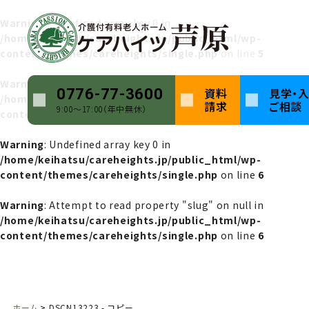
Warning
: Undefined array key 0 in
/home/keihatsu/careheights.jp/public_html/wp-
content/themes/careheights/single.php
on line
5
Warning
: Attempt to read property "name" on null in
資料
見学・
0776-77-3600
/home/keihatsu/careheights.jp/public_html/wp-
請求
ご相談
9:00〜17:00（年中無休）
content/themes/careheights/single.php
on line
5
Warning
: Undefined array key 0 in
/home/keihatsu/careheights.jp/public_html/wp-
content/themes/careheights/single.php
on line
6
Warning
: Attempt to read property "slug" on null in
/home/keihatsu/careheights.jp/public_html/wp-
content/themes/careheights/single.php
on line
6
ホーム
DSCN13223 - コピー