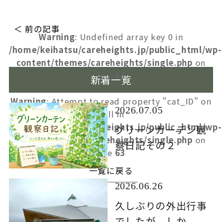
＜ 前の記事
Warning
: Undefined array key 0 in
/home/keihatsu/careheights.jp/public_html/wp-
content/themes/careheights/single.php
on
line
63
新着一覧
Warning
: Attempt to read property "cat_ID" on
2026.07.05
null in
/home/keihatsu/careheights.jp/public_html/wp-
グリーンカーテン観
content/themes/careheights/single.php
on
察日記その２
line
63
一覧に戻る
2026.06.26
久しぶりの外出行事
でしたが、しか