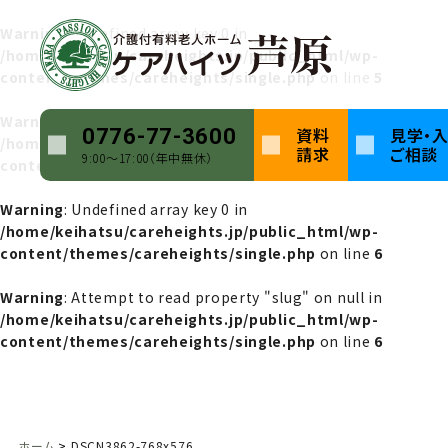
Warning
: Undefined array key 0 in
/home/keihatsu/careheights.jp/public_html/wp-
content/themes/careheights/single.php
on line
5
Warning
: Attempt to read property "name" on null in
資料
見学・
0776-77-3600
/home/keihatsu/careheights.jp/public_html/wp-
請求
ご相談
9:00〜17:00（年中無休）
content/themes/careheights/single.php
on line
5
Warning
: Undefined array key 0 in
/home/keihatsu/careheights.jp/public_html/wp-
content/themes/careheights/single.php
on line
6
Warning
: Attempt to read property "slug" on null in
/home/keihatsu/careheights.jp/public_html/wp-
content/themes/careheights/single.php
on line
6
ホーム
DSCN3862-768x576