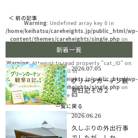
＜ 前の記事
Warning
: Undefined array key 0 in
/home/keihatsu/careheights.jp/public_html/wp-
content/themes/careheights/single.php
on
line
63
新着一覧
Warning
: Attempt to read property "cat_ID" on
2026.07.05
null in
/home/keihatsu/careheights.jp/public_html/wp-
グリーンカーテン観
content/themes/careheights/single.php
on
察日記その２
line
63
一覧に戻る
2026.06.26
久しぶりの外出行事
でしたが、しか