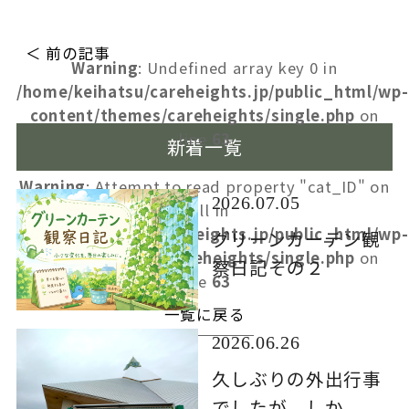
＜ 前の記事
Warning
: Undefined array key 0 in
/home/keihatsu/careheights.jp/public_html/wp-
content/themes/careheights/single.php
on
line
63
新着一覧
Warning
: Attempt to read property "cat_ID" on
2026.07.05
null in
/home/keihatsu/careheights.jp/public_html/wp-
グリーンカーテン観
content/themes/careheights/single.php
on
察日記その２
line
63
一覧に戻る
2026.06.26
久しぶりの外出行事
でしたが、しか