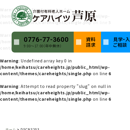
Warning
: Undefined array key 0 in
/home/keihatsu/careheights.jp/public_html/wp-
content/themes/careheights/single.php
on line
5
Warning
: Attempt to read property "name" on null in
資料
見学・
0776-77-3600
/home/keihatsu/careheights.jp/public_html/wp-
請求
ご相談
9:00〜17:00（年中無休）
content/themes/careheights/single.php
on line
5
Warning
: Undefined array key 0 in
/home/keihatsu/careheights.jp/public_html/wp-
content/themes/careheights/single.php
on line
6
Warning
: Attempt to read property "slug" on null in
/home/keihatsu/careheights.jp/public_html/wp-
content/themes/careheights/single.php
on line
6
ホーム
DSCN3203