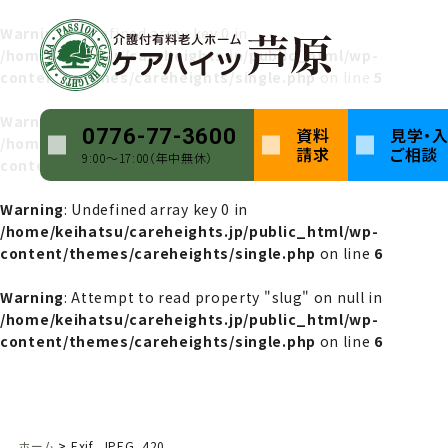
Warning
: Undefined array key 0 in
/home/keihatsu/careheights.jp/public_html/wp-
content/themes/careheights/single.php
on line
5
Warning
: Attempt to read property "name" on null in
資料
見学・
0776-77-3600
/home/keihatsu/careheights.jp/public_html/wp-
請求
ご相談
9:00〜17:00（年中無休）
content/themes/careheights/single.php
on line
5
Warning
: Undefined array key 0 in
/home/keihatsu/careheights.jp/public_html/wp-
content/themes/careheights/single.php
on line
6
Warning
: Attempt to read property "slug" on null in
/home/keihatsu/careheights.jp/public_html/wp-
content/themes/careheights/single.php
on line
6
ホーム
Exif_JPEG_420