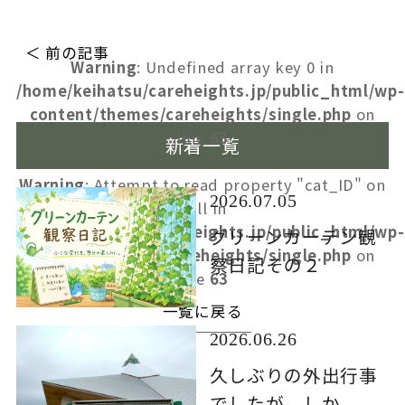
＜ 前の記事
Warning
: Undefined array key 0 in
/home/keihatsu/careheights.jp/public_html/wp-
content/themes/careheights/single.php
on
line
63
新着一覧
Warning
: Attempt to read property "cat_ID" on
2026.07.05
null in
/home/keihatsu/careheights.jp/public_html/wp-
グリーンカーテン観
content/themes/careheights/single.php
on
察日記その２
line
63
一覧に戻る
2026.06.26
久しぶりの外出行事
でしたが、しか