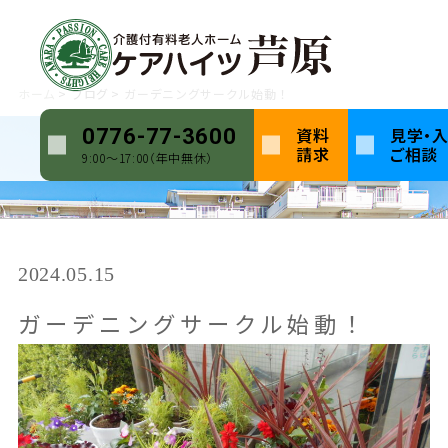
ホーム
ブログ
ガーデニングサークル始動！
資料
見学・
0776-77-3600
請求
ご相談
9:00〜17:00（年中無休）
2024.05.15
ガーデニングサークル始動！