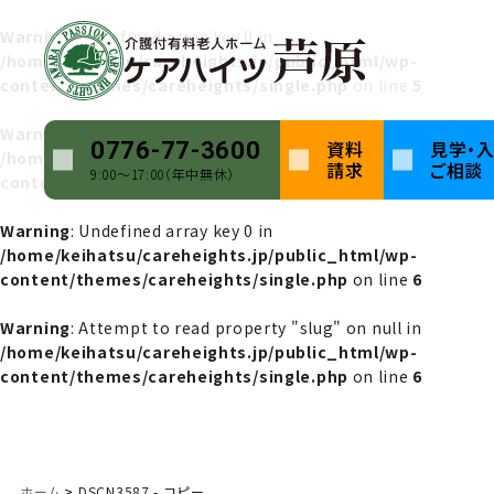
Warning
: Undefined array key 0 in
/home/keihatsu/careheights.jp/public_html/wp-
content/themes/careheights/single.php
on line
5
Warning
: Attempt to read property "name" on null in
資料
見学・
0776-77-3600
/home/keihatsu/careheights.jp/public_html/wp-
請求
ご相談
9:00〜17:00（年中無休）
content/themes/careheights/single.php
on line
5
Warning
: Undefined array key 0 in
/home/keihatsu/careheights.jp/public_html/wp-
content/themes/careheights/single.php
on line
6
Warning
: Attempt to read property "slug" on null in
/home/keihatsu/careheights.jp/public_html/wp-
content/themes/careheights/single.php
on line
6
ホーム
DSCN3587 - コピー