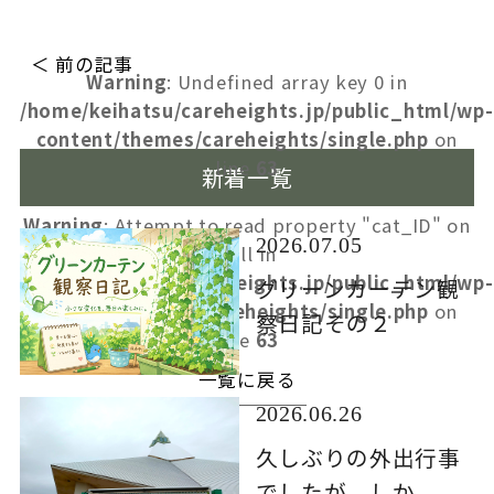
＜ 前の記事
Warning
: Undefined array key 0 in
/home/keihatsu/careheights.jp/public_html/wp-
content/themes/careheights/single.php
on
line
63
新着一覧
Warning
: Attempt to read property "cat_ID" on
2026.07.05
null in
/home/keihatsu/careheights.jp/public_html/wp-
グリーンカーテン観
content/themes/careheights/single.php
on
察日記その２
line
63
一覧に戻る
2026.06.26
久しぶりの外出行事
でしたが、しか