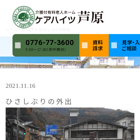
ホーム
ブログ
ひさしぶりの外出
資料
見学・
0776-77-3600
請求
ご相談
9:00〜17:00（年中無休）
2021.11.16
ひさしぶりの外出