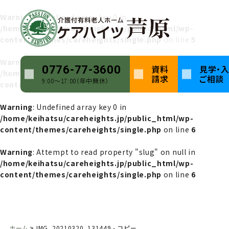
Warning
: Undefined array key 0 in
/home/keihatsu/careheights.jp/public_html/wp-
content/themes/careheights/single.php
on line
5
Warning
: Attempt to read property "name" on null in
資料
見学・
0776-77-3600
/home/keihatsu/careheights.jp/public_html/wp-
請求
ご相談
9:00〜17:00（年中無休）
content/themes/careheights/single.php
on line
5
Warning
: Undefined array key 0 in
/home/keihatsu/careheights.jp/public_html/wp-
content/themes/careheights/single.php
on line
6
Warning
: Attempt to read property "slug" on null in
/home/keihatsu/careheights.jp/public_html/wp-
content/themes/careheights/single.php
on line
6
ホーム
IMG_20210320_131449 - コピー