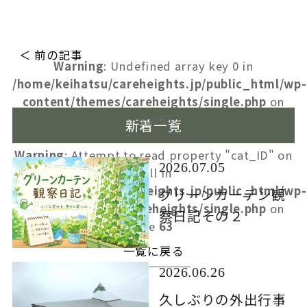
＜ 前の記事
Warning
: Undefined array key 0 in
/home/keihatsu/careheights.jp/public_html/wp-
content/themes/careheights/single.php
on
line
63
新着一覧
Warning
: Attempt to read property "cat_ID" on
2026.07.05
null in
/home/keihatsu/careheights.jp/public_html/wp-
グリーンカーテン観
content/themes/careheights/single.php
on
察日記その２
line
63
一覧に戻る
2026.06.26
久しぶりの外出行事