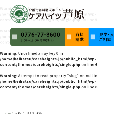
Warning
: Undefined array key 0 in
/home/keihatsu/careheights.jp/public_html/wp-
content/themes/careheights/single.php
on line
5
Warning
: Attempt to read property "name" on null in
資料
見学・
0776-77-3600
/home/keihatsu/careheights.jp/public_html/wp-
請求
ご相談
9:00〜17:00（年中無休）
content/themes/careheights/single.php
on line
5
Warning
: Undefined array key 0 in
/home/keihatsu/careheights.jp/public_html/wp-
content/themes/careheights/single.php
on line
6
Warning
: Attempt to read property "slug" on null in
/home/keihatsu/careheights.jp/public_html/wp-
content/themes/careheights/single.php
on line
6
ホーム
Exif_JPEG_420