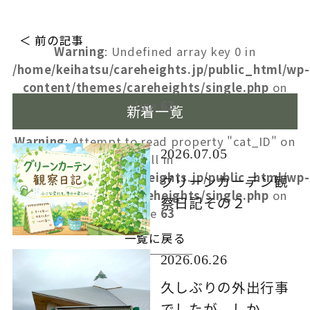
＜ 前の記事
Warning
: Undefined array key 0 in
/home/keihatsu/careheights.jp/public_html/wp-
content/themes/careheights/single.php
on
line
63
新着一覧
Warning
: Attempt to read property "cat_ID" on
2026.07.05
null in
/home/keihatsu/careheights.jp/public_html/wp-
グリーンカーテン観
content/themes/careheights/single.php
on
察日記その２
line
63
一覧に戻る
2026.06.26
久しぶりの外出行事
でしたが、しか