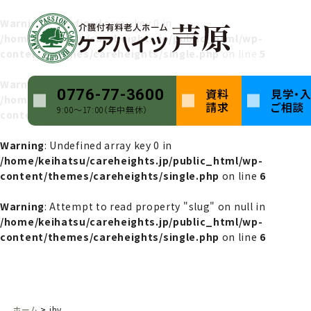
Warning
: Undefined array key 0 in
/home/keihatsu/careheights.jp/public_html/wp-
content/themes/careheights/single.php
on line
5
Warning
: Attempt to read property "name" on null in
資料
見学・
0776-77-3600
/home/keihatsu/careheights.jp/public_html/wp-
請求
ご相談
9:00〜17:00（年中無休）
content/themes/careheights/single.php
on line
5
Warning
: Undefined array key 0 in
/home/keihatsu/careheights.jp/public_html/wp-
content/themes/careheights/single.php
on line
6
Warning
: Attempt to read property "slug" on null in
/home/keihatsu/careheights.jp/public_html/wp-
content/themes/careheights/single.php
on line
6
ホーム
jhv