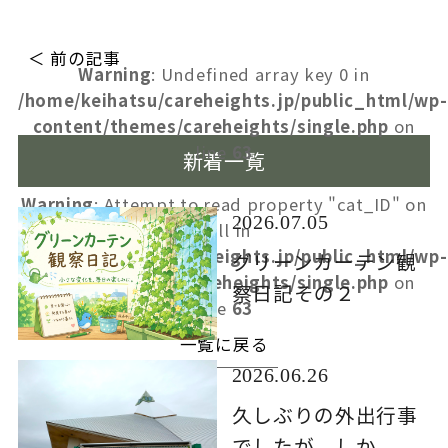
＜ 前の記事
Warning
: Undefined array key 0 in
/home/keihatsu/careheights.jp/public_html/wp-
content/themes/careheights/single.php
on
line
63
新着一覧
Warning
: Attempt to read property "cat_ID" on
2026.07.05
null in
/home/keihatsu/careheights.jp/public_html/wp-
グリーンカーテン観
content/themes/careheights/single.php
on
察日記その２
line
63
一覧に戻る
2026.06.26
久しぶりの外出行事
でしたが、しか