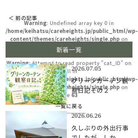
＜ 前の記事
Warning
: Undefined array key 0 in
/home/keihatsu/careheights.jp/public_html/wp-
content/themes/careheights/single.php
on
line
63
新着一覧
Warning
: Attempt to read property "cat_ID" on
2026.07.05
null in
/home/keihatsu/careheights.jp/public_html/wp-
グリーンカーテン観
content/themes/careheights/single.php
on
察日記その２
line
63
一覧に戻る
2026.06.26
久しぶりの外出行事
でしたが、しか