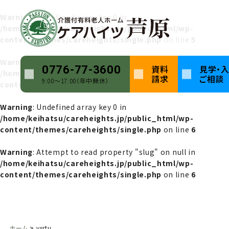
Warning
: Undefined array key 0 in
/home/keihatsu/careheights.jp/public_html/wp-
content/themes/careheights/single.php
on line
5
Warning
: Attempt to read property "name" on null in
資料
見学・
0776-77-3600
/home/keihatsu/careheights.jp/public_html/wp-
請求
ご相談
9:00〜17:00（年中無休）
content/themes/careheights/single.php
on line
5
Warning
: Undefined array key 0 in
/home/keihatsu/careheights.jp/public_html/wp-
content/themes/careheights/single.php
on line
6
Warning
: Attempt to read property "slug" on null in
/home/keihatsu/careheights.jp/public_html/wp-
content/themes/careheights/single.php
on line
6
ホーム
vsrtu