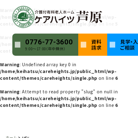
Warning
: Undefined array key 0 in
/home/keihatsu/careheights.jp/public_html/wp-
content/themes/careheights/single.php
on line
5
Warning
: Attempt to read property "name" on null in
資料
見学・
0776-77-3600
/home/keihatsu/careheights.jp/public_html/wp-
請求
ご相談
9:00〜17:00（年中無休）
content/themes/careheights/single.php
on line
5
Warning
: Undefined array key 0 in
/home/keihatsu/careheights.jp/public_html/wp-
content/themes/careheights/single.php
on line
6
Warning
: Attempt to read property "slug" on null in
/home/keihatsu/careheights.jp/public_html/wp-
content/themes/careheights/single.php
on line
6
ホーム
sety