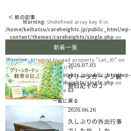
＜ 前の記事
Warning
: Undefined array key 0 in
/home/keihatsu/careheights.jp/public_html/wp-
content/themes/careheights/single.php
on
line
63
新着一覧
Warning
: Attempt to read property "cat_ID" on
2026.07.05
null in
/home/keihatsu/careheights.jp/public_html/wp-
グリーンカーテン観
content/themes/careheights/single.php
on
察日記その２
line
63
一覧に戻る
2026.06.26
久しぶりの外出行事
でしたが、しか