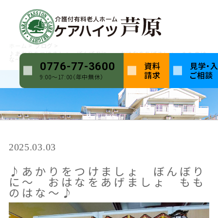
ホーム
ブログ
♪あかりをつけましょ ぼんぼりに～ おはなをあげましょ もものは
な～♪
資料
見学・
0776-77-3600
請求
ご相談
9:00〜17:00（年中無休）
2025.03.03
♪あかりをつけましょ ぼんぼり
に～ おはなをあげましょ もも
のはな～♪