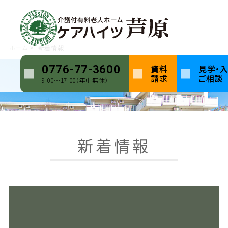
ホーム
新着情報
資料
見学・
0776-77-3600
請求
ご相談
9:00〜17:00（年中無休）
新着情報