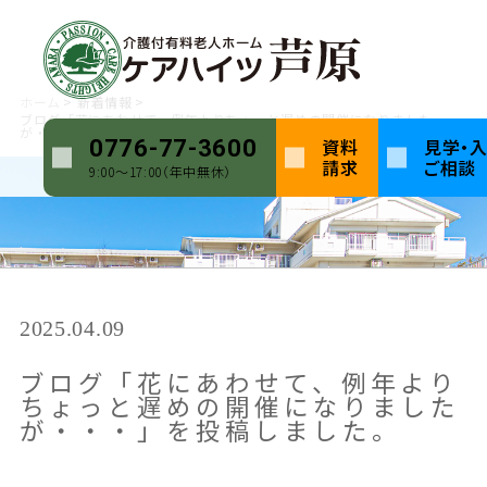
ホーム
新着情報
ブログ「花にあわせて、例年よりちょっと遅めの開催になりました
が・・・」を投稿しました。
資料
見学・
0776-77-3600
請求
ご相談
9:00〜17:00（年中無休）
2025.04.09
ブログ「花にあわせて、例年より
ちょっと遅めの開催になりました
が・・・」を投稿しました。