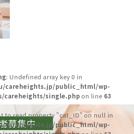
ng
: Undefined array key 0 in
u/careheights.jp/public_html/wp-
/careheights/single.php
on line
63
t to read property "cat_ID" on null in
者募集中
u/careheights.jp/public_html/wp-