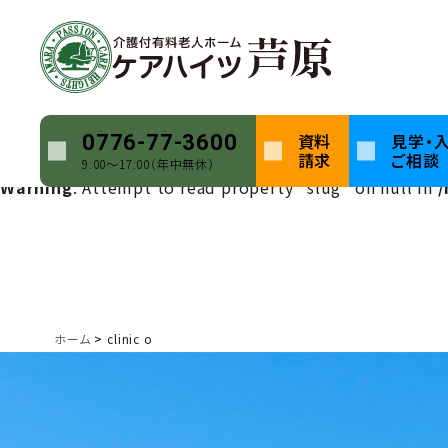
Warning
: Undefined array key 0 in
/home/keihatsu/ca
Warning
: Attempt to read property "name" on null in
Warning
: Undefined array key 0 in
/home/keihatsu/ca
資料
見学・
0776-77-3600
請求
ご相談
9:00〜17:00（年中無休）
Warning
: Attempt to read property "slug" on null in
/
ホーム
clinic o