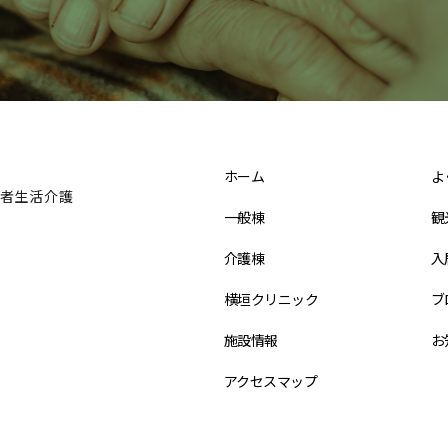
ホーム
よ
者生活介護
一般棟
観
介護棟
入
横垣クリニック
ブ
施設情報
お
アクセスマップ