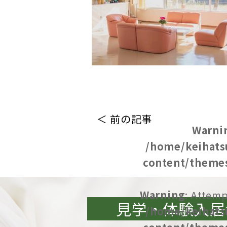
＜ 前の記事
Warni
/home/keihats
content/themes
Warning
: Attemp
見学・体験入居
/home/keihats