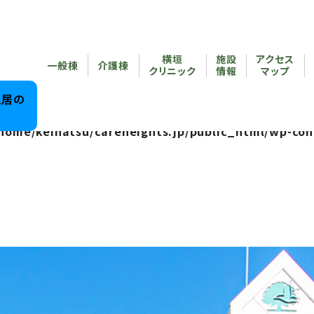
reheights.jp/public_html/wp-content/themes/care
横垣
施設
アクセス
/home/keihatsu/careheights.jp/public_html/wp-co
一般棟
介護棟
クリニック
情報
マップ
reheights.jp/public_html/wp-content/themes/care
入居の
home/keihatsu/careheights.jp/public_html/wp-con