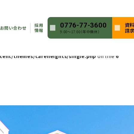
heights/single.php
on line
5
資
0776-77-3600
採用
ntent/themes/careheights/single.php
on line
5
お問い合わせ
請
情報
9:00〜17:00（年中無休）
heights/single.php
on line
6
tent/themes/careheights/single.php
on line
6