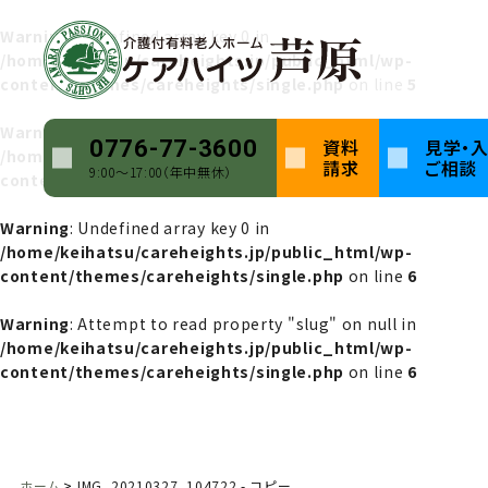
Warning
: Undefined array key 0 in
/home/keihatsu/careheights.jp/public_html/wp-
content/themes/careheights/single.php
on line
5
Warning
: Attempt to read property "name" on null in
資料
見学・
0776-77-3600
/home/keihatsu/careheights.jp/public_html/wp-
請求
ご相談
9:00〜17:00（年中無休）
content/themes/careheights/single.php
on line
5
Warning
: Undefined array key 0 in
/home/keihatsu/careheights.jp/public_html/wp-
content/themes/careheights/single.php
on line
6
Warning
: Attempt to read property "slug" on null in
/home/keihatsu/careheights.jp/public_html/wp-
content/themes/careheights/single.php
on line
6
ホーム
IMG_20210327_104722 - コピー