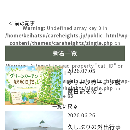
＜ 前の記事
Warning
: Undefined array key 0 in
/home/keihatsu/careheights.jp/public_html/wp-
content/themes/careheights/single.php
on
line
63
新着一覧
Warning
: Attempt to read property "cat_ID" on
2026.07.05
null in
/home/keihatsu/careheights.jp/public_html/wp-
グリーンカーテン観
content/themes/careheights/single.php
on
察日記その２
line
63
一覧に戻る
2026.06.26
久しぶりの外出行事