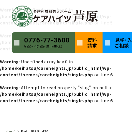
Warning
: Undefined array key 0 in
/home/keihatsu/careheights.jp/public_html/wp-
content/themes/careheights/single.php
on line
5
Warning
: Attempt to read property "name" on null in
資料
見学・
0776-77-3600
/home/keihatsu/careheights.jp/public_html/wp-
請求
ご相談
9:00〜17:00（年中無休）
content/themes/careheights/single.php
on line
5
Warning
: Undefined array key 0 in
/home/keihatsu/careheights.jp/public_html/wp-
content/themes/careheights/single.php
on line
6
Warning
: Attempt to read property "slug" on null in
/home/keihatsu/careheights.jp/public_html/wp-
content/themes/careheights/single.php
on line
6
ホーム
Exif_JPEG_420