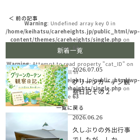
＜ 前の記事
Warning
: Undefined array key 0 in
/home/keihatsu/careheights.jp/public_html/wp-
content/themes/careheights/single.php
on
line
63
新着一覧
Warning
: Attempt to read property "cat_ID" on
2026.07.05
null in
/home/keihatsu/careheights.jp/public_html/wp-
グリーンカーテン観
content/themes/careheights/single.php
on
察日記その２
line
63
一覧に戻る
2026.06.26
久しぶりの外出行事
でしたが、しか