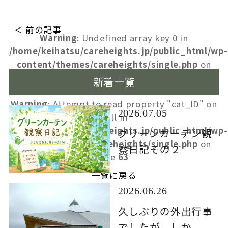
＜ 前の記事
Warning
: Undefined array key 0 in
/home/keihatsu/careheights.jp/public_html/wp-
content/themes/careheights/single.php
on
line
63
新着一覧
Warning
: Attempt to read property "cat_ID" on
2026.07.05
null in
/home/keihatsu/careheights.jp/public_html/wp-
グリーンカーテン観
content/themes/careheights/single.php
on
察日記その２
line
63
一覧に戻る
2026.06.26
久しぶりの外出行事
でしたが、しか