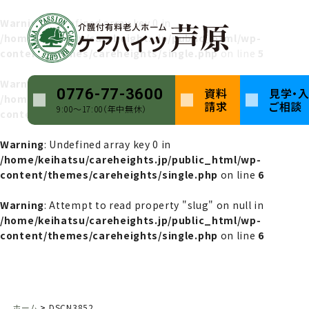
Warning
: Undefined array key 0 in
/home/keihatsu/careheights.jp/public_html/wp-
content/themes/careheights/single.php
on line
5
Warning
: Attempt to read property "name" on null in
資料
見学・
0776-77-3600
/home/keihatsu/careheights.jp/public_html/wp-
請求
ご相談
9:00〜17:00（年中無休）
content/themes/careheights/single.php
on line
5
Warning
: Undefined array key 0 in
/home/keihatsu/careheights.jp/public_html/wp-
content/themes/careheights/single.php
on line
6
Warning
: Attempt to read property "slug" on null in
/home/keihatsu/careheights.jp/public_html/wp-
content/themes/careheights/single.php
on line
6
ホーム
DSCN3852