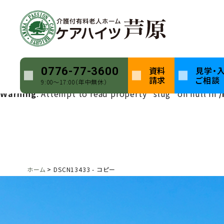
Warning
: Undefined array key 0 in
/home/keihatsu/ca
Warning
: Attempt to read property "name" on null in
Warning
: Undefined array key 0 in
/home/keihatsu/ca
資料
見学・
0776-77-3600
請求
ご相談
9:00〜17:00（年中無休）
Warning
: Attempt to read property "slug" on null in
/
ホーム
DSCN13433 - コピー