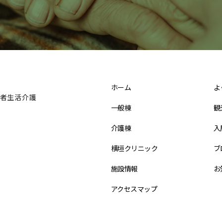
ホーム
よ
者生活介護
一般棟
観
介護棟
入
横垣クリニック
ブ
施設情報
お
アクセスマップ