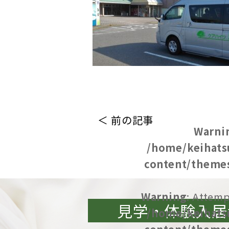
＜ 前の記事
Warni
/home/keihats
content/themes
Warning
: Attemp
見学・体験入居
/home/keihats