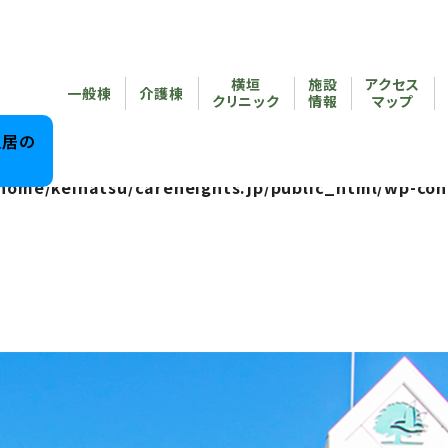
reheights.jp/public_html/wp-content/themes/care
横垣
施設
アクセス
/home/keihatsu/careheights.jp/public_html/wp-co
一般棟
介護棟
クリニック
情報
マップ
reheights.jp/public_html/wp-content/themes/care
入居の
home/keihatsu/careheights.jp/public_html/wp-con