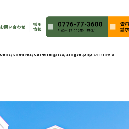
heights/single.php
on line
5
資
0776-77-3600
採用
ntent/themes/careheights/single.php
on line
5
お問い合わせ
請
情報
9:00〜17:00（年中無休）
heights/single.php
on line
6
tent/themes/careheights/single.php
on line
6