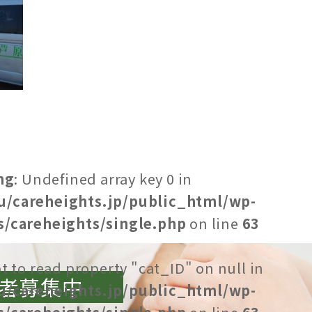
ng
: Undefined array key 0 in
u/careheights.jp/public_html/wp-
/careheights/single.php
on line
63
t to read property "cat_ID" on null in
者募集中
u/careheights.jp/public_html/wp-