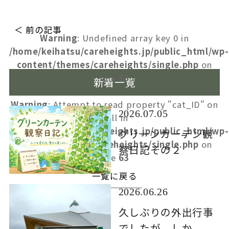
＜ 前の記事
Warning
: Undefined array key 0 in
/home/keihatsu/careheights.jp/public_html/wp-
content/themes/careheights/single.php
on
line
63
新着一覧
Warning
: Attempt to read property "cat_ID" on
2026.07.05
null in
/home/keihatsu/careheights.jp/public_html/wp-
グリーンカーテン観
content/themes/careheights/single.php
on
察日記その２
line
63
一覧に戻る
2026.06.26
久しぶりの外出行事
でしたが、しか