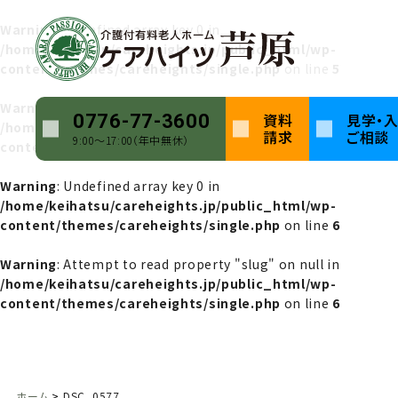
Warning
: Undefined array key 0 in
/home/keihatsu/careheights.jp/public_html/wp-
content/themes/careheights/single.php
on line
5
Warning
: Attempt to read property "name" on null in
資料
見学・
0776-77-3600
/home/keihatsu/careheights.jp/public_html/wp-
請求
ご相談
9:00〜17:00（年中無休）
content/themes/careheights/single.php
on line
5
Warning
: Undefined array key 0 in
/home/keihatsu/careheights.jp/public_html/wp-
content/themes/careheights/single.php
on line
6
Warning
: Attempt to read property "slug" on null in
/home/keihatsu/careheights.jp/public_html/wp-
content/themes/careheights/single.php
on line
6
ホーム
DSC_0577