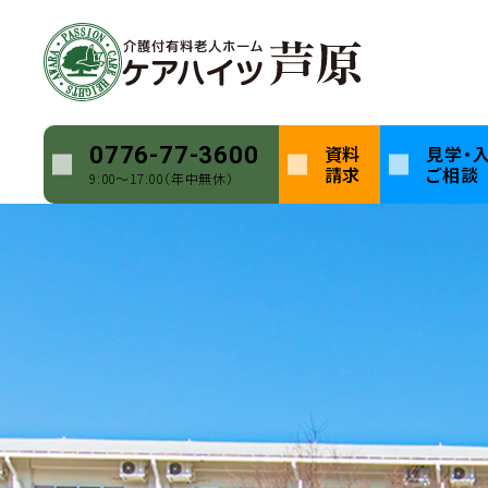
資料
見学・
0776-77-3600
ホーム
ブログ
グリーンカーテン観察日記その１
請求
ご相談
9:00〜17:00（年中無休）