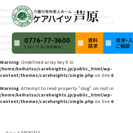
Warning
: Undefined array key 0 in
/home/keihatsu/careheights.jp/public_html/wp-
content/themes/careheights/single.php
on line
5
Warning
: Attempt to read property "name" on null in
資料
見学・
0776-77-3600
/home/keihatsu/careheights.jp/public_html/wp-
請求
ご相談
9:00〜17:00（年中無休）
content/themes/careheights/single.php
on line
5
Warning
: Undefined array key 0 in
/home/keihatsu/careheights.jp/public_html/wp-
content/themes/careheights/single.php
on line
6
Warning
: Attempt to read property "slug" on null in
/home/keihatsu/careheights.jp/public_html/wp-
content/themes/careheights/single.php
on line
6
ホーム
DSCN1815