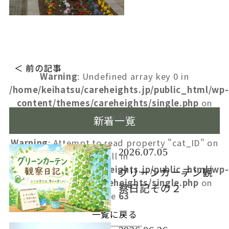
＜ 前の記事
Warning
: Undefined array key 0 in
/home/keihatsu/careheights.jp/public_html/wp-
content/themes/careheights/single.php
on
line
63
新着一覧
Warning
: Attempt to read property "cat_ID" on
2026.07.05
null in
/home/keihatsu/careheights.jp/public_html/wp-
グリーンカーテン観
content/themes/careheights/single.php
on
察日記その２
line
63
一覧に戻る