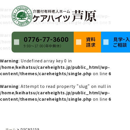
Warning
: Undefined array key 0 in
/home/keihatsu/careheights.jp/public_html/wp-
content/themes/careheights/single.php
on line
5
Warning
: Attempt to read property "name" on null in
資料
見学・
0776-77-3600
/home/keihatsu/careheights.jp/public_html/wp-
請求
ご相談
9:00〜17:00（年中無休）
content/themes/careheights/single.php
on line
5
Warning
: Undefined array key 0 in
/home/keihatsu/careheights.jp/public_html/wp-
content/themes/careheights/single.php
on line
6
Warning
: Attempt to read property "slug" on null in
/home/keihatsu/careheights.jp/public_html/wp-
content/themes/careheights/single.php
on line
6
ホーム
DSCN5159