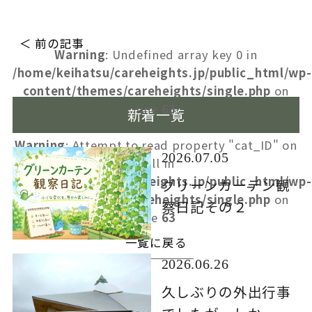
＜ 前の記事
Warning
: Undefined array key 0 in
/home/keihatsu/careheights.jp/public_html/wp-
content/themes/careheights/single.php
on
line
63
新着一覧
Warning
: Attempt to read property "cat_ID" on
2026.07.05
null in
/home/keihatsu/careheights.jp/public_html/wp-
グリーンカーテン観
content/themes/careheights/single.php
on
察日記その２
line
63
一覧に戻る
2026.06.26
久しぶりの外出行事