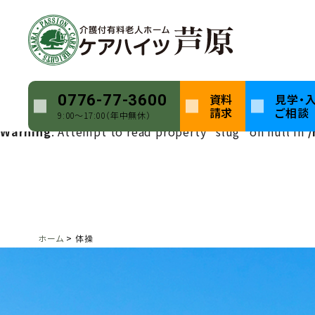
Warning
: Undefined array key 0 in
/home/keihatsu/ca
Warning
: Attempt to read property "name" on null in
Warning
: Undefined array key 0 in
/home/keihatsu/ca
資料
見学・
0776-77-3600
請求
ご相談
9:00〜17:00（年中無休）
Warning
: Attempt to read property "slug" on null in
/
ホーム
体操