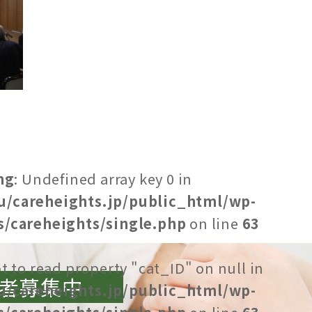
ng
: Undefined array key 0 in
u/careheights.jp/public_html/wp-
/careheights/single.php
on line
63
t to read property "cat_ID" on null in
者募集中
u/careheights.jp/public_html/wp-