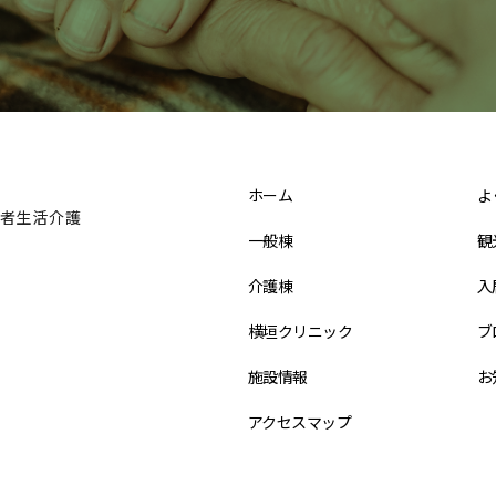
ホーム
よ
者生活介護
一般棟
観
介護棟
入
横垣クリニック
ブ
施設情報
お
アクセスマップ