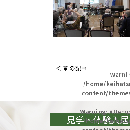
＜ 前の記事
Warni
/home/keihats
content/themes
Warning
: Attemp
見学・体験入居
/home/keihats