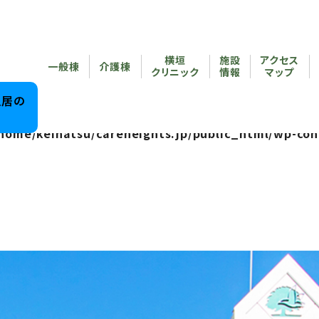
reheights.jp/public_html/wp-content/themes/care
横垣
施設
アクセス
/home/keihatsu/careheights.jp/public_html/wp-co
一般棟
介護棟
クリニック
情報
マップ
reheights.jp/public_html/wp-content/themes/care
入居の
home/keihatsu/careheights.jp/public_html/wp-con