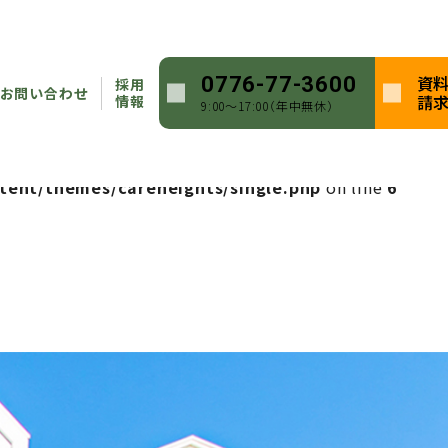
heights/single.php
on line
5
資
0776-77-3600
採用
ntent/themes/careheights/single.php
on line
5
お問い合わせ
請
情報
9:00〜17:00（年中無休）
heights/single.php
on line
6
tent/themes/careheights/single.php
on line
6