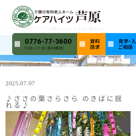
ホーム
ブログ
♪ささの葉さらさら のきばに揺れる♪
資料
見学・
0776-77-3600
請求
ご相談
9:00〜17:00（年中無休）
2025.07.07
♪ささの葉さらさら のきばに揺
れる♪