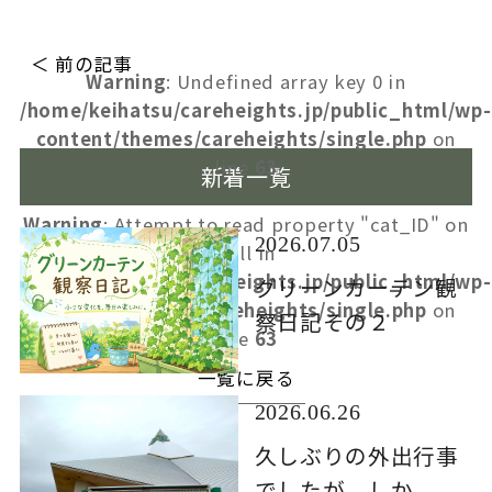
＜ 前の記事
Warning
: Undefined array key 0 in
/home/keihatsu/careheights.jp/public_html/wp-
content/themes/careheights/single.php
on
line
63
新着一覧
Warning
: Attempt to read property "cat_ID" on
2026.07.05
null in
/home/keihatsu/careheights.jp/public_html/wp-
グリーンカーテン観
content/themes/careheights/single.php
on
察日記その２
line
63
一覧に戻る
2026.06.26
久しぶりの外出行事
でしたが、しか