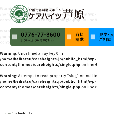
Warning
: Undefined array key 0 in
/home/keihatsu/careheights.jp/public_html/wp-
content/themes/careheights/single.php
on line
5
Warning
: Attempt to read property "name" on null in
資料
見学・
0776-77-3600
/home/keihatsu/careheights.jp/public_html/wp-
請求
ご相談
9:00〜17:00（年中無休）
content/themes/careheights/single.php
on line
5
Warning
: Undefined array key 0 in
/home/keihatsu/careheights.jp/public_html/wp-
content/themes/careheights/single.php
on line
6
Warning
: Attempt to read property "slug" on null in
/home/keihatsu/careheights.jp/public_html/wp-
content/themes/careheights/single.php
on line
6
ホーム
hudrt (1)