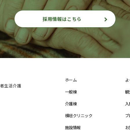
採用情報はこちら
ホーム
よ
者生活介護
一般棟
観
介護棟
入
横垣クリニック
ブ
施設情報
お