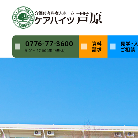
資料
見学・
0776-77-3600
ホーム
新着情報
自分に最適なサービスを利用しよう！
請求
ご相談
9:00〜17:00（年中無休）