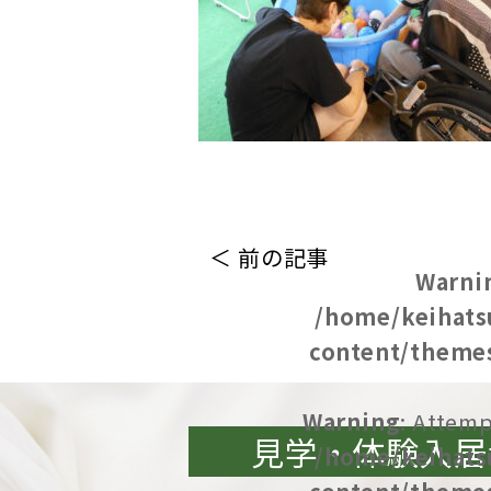
＜ 前の記事
Warni
/home/keihats
content/themes
Warning
: Attemp
見学・体験入居
/home/keihats