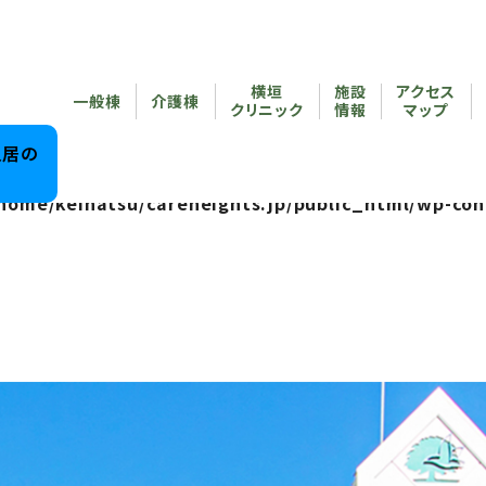
reheights.jp/public_html/wp-content/themes/care
横垣
施設
アクセス
/home/keihatsu/careheights.jp/public_html/wp-co
一般棟
介護棟
クリニック
情報
マップ
reheights.jp/public_html/wp-content/themes/care
入居の
home/keihatsu/careheights.jp/public_html/wp-con