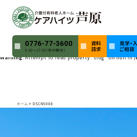
Warning
: Undefined array key 0 in
/home/keihatsu/ca
Warning
: Attempt to read property "name" on null in
Warning
: Undefined array key 0 in
/home/keihatsu/ca
資料
見学・
0776-77-3600
請求
ご相談
9:00〜17:00（年中無休）
Warning
: Attempt to read property "slug" on null in
/
ホーム
DSCN5008