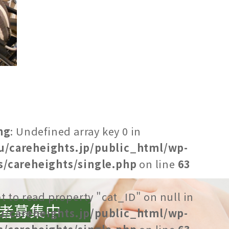
ng
: Undefined array key 0 in
u/careheights.jp/public_html/wp-
/careheights/single.php
on line
63
t to read property "cat_ID" on null in
者募集中
u/careheights.jp/public_html/wp-