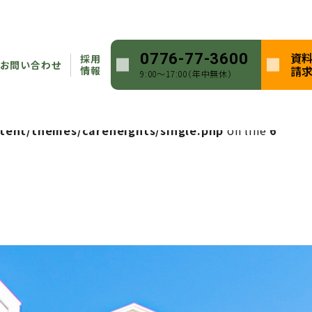
heights/single.php
on line
5
資
0776-77-3600
採用
ntent/themes/careheights/single.php
on line
5
お問い合わせ
請
情報
9:00〜17:00（年中無休）
heights/single.php
on line
6
tent/themes/careheights/single.php
on line
6