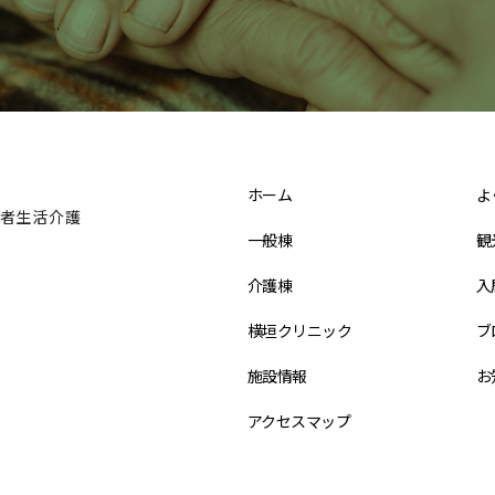
ホーム
よ
者生活介護
一般棟
観
介護棟
入
横垣クリニック
ブ
施設情報
お
アクセスマップ