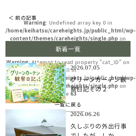
＜ 前の記事
Warning
: Undefined array key 0 in
/home/keihatsu/careheights.jp/public_html/wp-
content/themes/careheights/single.php
on
line
63
新着一覧
Warning
: Attempt to read property "cat_ID" on
2026.07.05
null in
/home/keihatsu/careheights.jp/public_html/wp-
グリーンカーテン観
content/themes/careheights/single.php
on
察日記その２
line
63
一覧に戻る
2026.06.26
久しぶりの外出行事
でしたが、しか