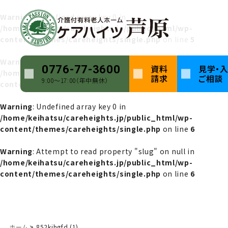
Warning
: Undefined array key 0 in
/home/keihatsu/careheights.jp/public_html/wp-
content/themes/careheights/single.php
on line
5
Warning
: Attempt to read property "name" on null in
資料
見学・
0776-77-3600
/home/keihatsu/careheights.jp/public_html/wp-
請求
ご相談
9:00〜17:00（年中無休）
content/themes/careheights/single.php
on line
5
Warning
: Undefined array key 0 in
/home/keihatsu/careheights.jp/public_html/wp-
content/themes/careheights/single.php
on line
6
Warning
: Attempt to read property "slug" on null in
/home/keihatsu/careheights.jp/public_html/wp-
content/themes/careheights/single.php
on line
6
ホーム
852kjhgfd (1)