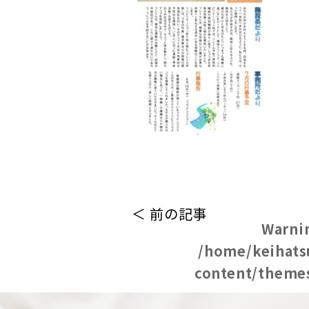
＜ 前の記事
Warni
/home/keihats
content/themes