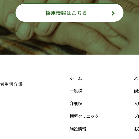
採用情報はこちら
ホーム
よ
者生活介護
一般棟
観
介護棟
入
横垣クリニック
ブ
施設情報
お