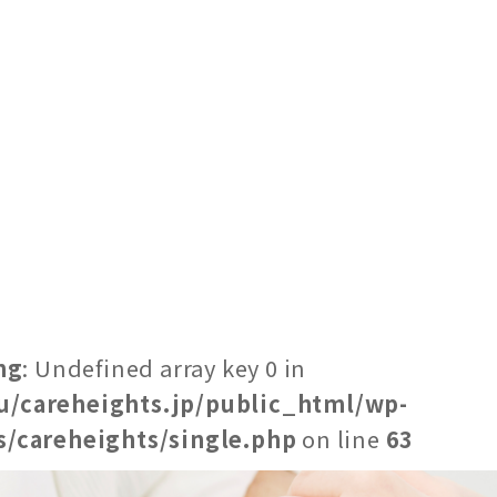
ng
: Undefined array key 0 in
u/careheights.jp/public_html/wp-
/careheights/single.php
on line
63