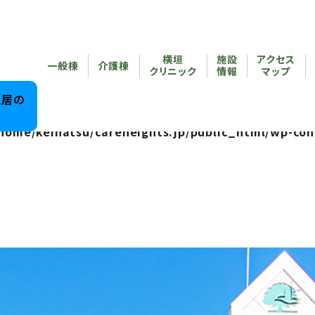
reheights.jp/public_html/wp-content/themes/care
横垣
施設
アクセス
/home/keihatsu/careheights.jp/public_html/wp-co
一般棟
介護棟
クリニック
情報
マップ
reheights.jp/public_html/wp-content/themes/care
入居の
home/keihatsu/careheights.jp/public_html/wp-con