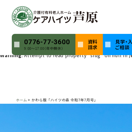
Warning
: Undefined array key 0 in
/home/keihatsu/ca
Warning
: Attempt to read property "name" on null in
Warning
: Undefined array key 0 in
/home/keihatsu/ca
資料
見学・
0776-77-3600
請求
ご相談
9:00〜17:00（年中無休）
Warning
: Attempt to read property "slug" on null in
/
ホーム
かわら版「ハイツの森 令和7年7月号」