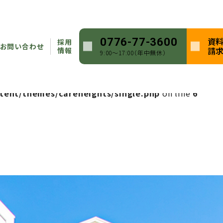
heights/single.php
on line
5
資
0776-77-3600
採用
ntent/themes/careheights/single.php
on line
5
お問い合わせ
請
情報
9:00〜17:00（年中無休）
heights/single.php
on line
6
tent/themes/careheights/single.php
on line
6