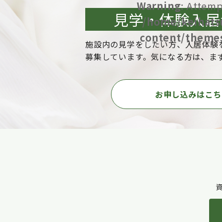
Warning
: Attemp
見学・体験入居
/home/keihats
content/themes
施設内の見学をしたい方、入居体験
募集しています。気になる方は、ま
お申し込みはこち