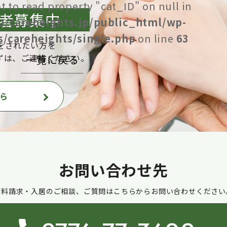
t to read property "cat_ID" on null in
者募集中
u/careheights.jp/public_html/wp-
/careheights/single.php
on line
63
をされたい方を
ずは、ご連絡ください。
一覧に戻る
ら
お問い合わせ先
資料請求・入居のご相談、ご質問はこちらからお問い合わせください